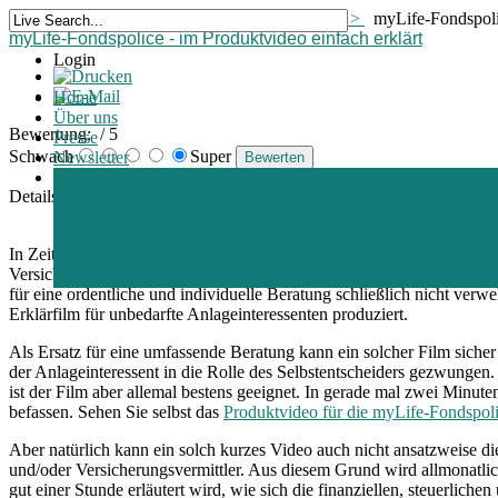
Home >
Blogs >
Allgemeine Informationen >
myLife-Fondspolic
myLife-Fondspolice - im Produktvideo einfach erklärt
Login
Home
Über uns
Bewertung:
/ 5
Presse
Schwach
Super
Newsletter
Blogs
Details
Erstellt am Donnerstag, 27. Oktober 2016 15:57
In Zeiten, in denen FinTechs und InsureTechs mit minimalistischen
Versicherungsgesellschaften dazu über, mit entsprechenden Erklärfil
für eine ordentliche und individuelle Beratung schließlich nicht ve
Erklärfilm für unbedarfte Anlageinteressenten produziert.
Als Ersatz für eine umfassende Beratung kann ein solcher Film sicher 
der Anlageinteressent in die Rolle des Selbstentscheiders gezwungen.
ist der Film aber allemal bestens geeignet. In gerade mal zwei Minut
befassen. Sehen Sie selbst das
Produktvideo für die myLife-Fondspoli
Aber natürlich kann ein solch kurzes Video auch nicht ansatzweise die
und/oder Versicherungsvermittler. Aus diesem Grund wird allmonatlich
gut einer Stunde erläutert wird, wie sich die finanziellen, steuerlich