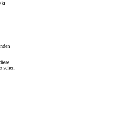
akt
unden
diese
so sehen