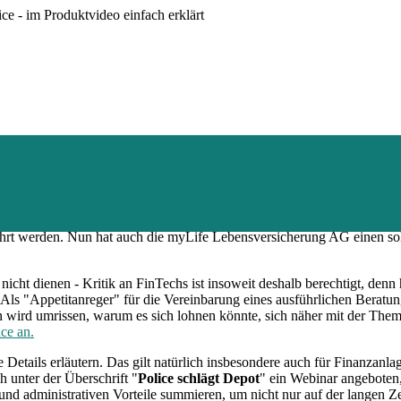
e - im Produktvideo einfach erklärt
 Werbefilmchen Geld einsammeln (dürfen), gehen zunehmend viele Fond
men zu kontern. Was dem FinTech erlaubt ist, kann als unterstützende
rwehrt werden. Nun hat auch die myLife Lebensversicherung AG einen s
nicht dienen - Kritik an FinTechs ist insoweit deshalb berechtigt, denn 
 Als "Appetitanreger" für die Vereinbarung eines ausführlichen Beratu
en wird umrissen, warum es sich lohnen könnte, sich näher mit der Them
ce an.
 Details erläutern. Das gilt natürlich insbesondere auch für Finanzanla
 unter der Überschrift "
Police schlägt Depot
" ein Webinar angeboten,
en und administrativen Vorteile summieren, um nicht nur auf der langen Z