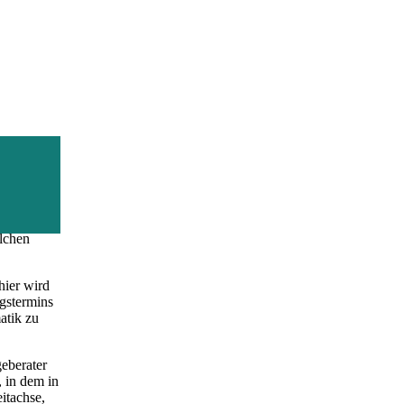
s- und
 Maßnahme
olchen
hier wird
ngstermins
atik zu
geberater
 in dem in
eitachse,