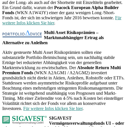
auf der Long- als auch auf der Shortseite mit Einzeltiteln gearbeitet.
Ein Grund dafür, warum der
Peacock European Alpha Builder
Fonds
(WKN A1W43Y) einer der ganz wenigen Long /Short-
Fonds ist, der sich im schwierigen Jahr 2016 beweisen konnte.
Für
weitere Infos klicken Sie hier
.
Multi Asset Risikoprämien –
Marktunabhängiger Ertrag als
Alternative zu Anleihen
Aktiv gesteuerte Multi Asset Risikoprämien sollten eine
substanzielle Portfolio-Beimischung sein, um nachhaltig stabile
Erträge bei reduzierter Abhängigkeit von der generellen
Marktentwicklung zu erwirtschaften. Der
Absolute Return Multi
Premium Fonds
(WKN A2AGM1 / A2AGM2) investiert
grundsätzlich nicht direkt in Aktien, Anleihen, Rohstoffe oder ETFs.
Stattdessen werden asymmetrische Risikoprofile aufgebaut unter
Beachtung eines mehrstufigen stringenten Risikomanagements. Die
Strategie ist weitgehend unabhängig von Prognosen und Markt-
Timing. Mit einer Zielrendite von 4-5% nach Kosten bei einstelliger
Volatilität richtet sich der Fonds vor allem an konservative
Investoren.
Für weitere Infos klicken Sie hier
.
SIGAVEST
Vermögensverwaltungsfonds UI – oder