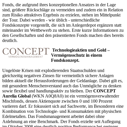
Fonds, die aufgrund ihres konzeptionellen Ansatzes in der Lage
sind, größere Rückschläge zu vermeiden und zudem ein in Relation
zum Risiko attraktives Ergebnis zu erzielen, stehen im Mittelpunkt
der Tour. Dabei werden - wie üblich - unterschiedliche
Fondskonzepte vorgestellt, die sich im Anlegerdepot ergänzen statt
miteinander im Wettbewerb zu stehen. Erste kurze Informationen zu
den Gesellschaften und den präsentierten Fonds machen dies bereits
deutlich.
Technologieaktien und Gold –
Vermögensschutz in einem
Fondskonzept.
Ungelöste Krisen mit explodierenden Staatsschulden und
gleichzeitig negativen Zinsen für vermeintlich sichere Anlagen
bilden aktuell die Herausforderungen der Geldanlage. Dabei gilt es,
mit gesundem Menschenverstand auch das Unmögliche zu denken
sowie flexibel und handlungsaktiv zu bleiben. Der
CONCEPT
Aurelia Global
(WKN A0Q8A0) ist ein vermögensverwaltender
Mischfonds, dessen Aktienquote zwischen 0 und 100 Prozent
variieren darf. Er fokussiert sich auf Sachwerte, im Besonderen eine
Kombination von Technologie- und Konsumaktien mit physischen
Edelmetallen. Das Fondsmanagement arbeitet dabei ohne
Anlehnung an eine Benchmark. Der Fonds erzielte seit Auflegung
im Oktober 2008 eine deutlich positive Performance bei geringer