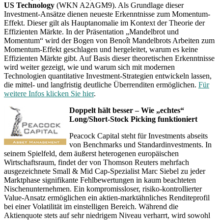
US Technology
(WKN A2AGM9). Als Grundlage dieser
Investment-Ansätze dienen neueste Erkenntnisse zum Momentum-
Effekt. Dieser gilt als Hauptanomalie im Kontext der Theorie der
Effizienten Märkte. In der Präsentation „Mandelbrot und
Momentum“ wird der Bogen von Benoît Mandelbrots Arbeiten zum
Momentum‐Effekt geschlagen und hergeleitet, warum es keine
Effizienten Märkte gibt. Auf Basis dieser theoretischen Erkenntnisse
wird weiter gezeigt, wie und warum sich mit modernen
Technologien quantitative Investment‐Strategien entwickeln lassen,
die mittel- und langfristig deutliche Überrenditen ermöglichen.
Für
weitere Infos klicken Sie hier
.
Doppelt hält besser – Wie „echtes“
Long/Short
‐Stock Picking funktioniert
Peacock Capital steht für Investments abseits
von Benchmarks und Standardinvestments. In
seinem Spielfeld, dem äußerst heterogenen europäischen
Wirtschaftsraum, findet der von Thomson Reuters mehrfach
ausgezeichnete Small & Mid Cap‐Spezialist Marc Siebel zu jeder
Marktphase signifikante Fehlbewertungen in kaum beachteten
Nischenunternehmen. Ein kompromissloser, risiko-kontrollierter
Value-Ansatz ermöglichen ein aktien-marktähnliches Renditeprofil
bei einer Volatilität im einstelligen Bereich. Während die
Aktienquote stets auf sehr niedrigem Niveau verharrt, wird sowohl