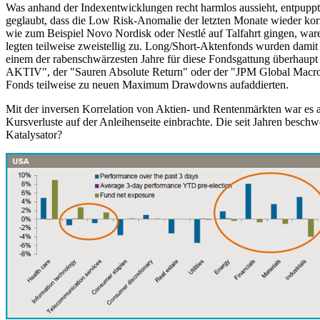
Was anhand der Indexentwicklungen recht harmlos aussieht, entpuppte
geglaubt, dass die Low Risk-Anomalie der letzten Monate wieder korr
wie zum Beispiel Novo Nordisk oder Nestlé auf Talfahrt gingen, waren
legten teilweise zweistellig zu. Long/Short-Aktenfonds wurden damit 
einem der rabenschwärzesten Jahre für diese Fondsgattung überhaupt 
AKTIV", der "Sauren Absolute Return" oder der "JPM Global Macro Op
Fonds teilweise zu neuen Maximum Drawdowns aufaddierten.
Mit der inversen Korrelation von Aktien- und Rentenmärkten war es a
Kursverluste auf der Anleihenseite einbrachte. Die seit Jahren bes
Katalysator?