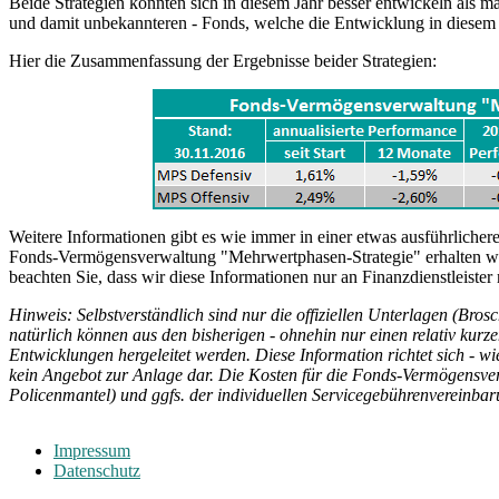
Beide Strategien konnten sich in diesem Jahr besser entwickeln als m
und damit unbekannteren - Fonds, welche die Entwicklung in diesem J
Hier die Zusammenfassung der Ergebnisse beider Strategien:
Weitere Informationen gibt es wie immer in einer etwas ausführliche
Fonds-Vermögensverwaltung "Mehrwertphasen-Strategie" erhalten wol
beachten Sie, dass wir diese Informationen nur an Finanzdienstleiste
Hinweis: Selbstverständlich sind nur die offiziellen Unterlagen (Bro
natürlich können aus den bisherigen - ohnehin nur einen relativ kurze
Entwicklungen hergeleitet werden. Diese Information richtet sich - wi
kein Angebot zur Anlage dar. Die Kosten für die Fonds-Vermögensver
Policenmantel) und ggfs. der individuellen Servicegebührenvereinb
Impressum
Datenschutz