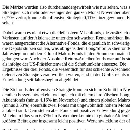
Die Märkte wurden also durcheinandergewirbelt wie nur selten, was 
Strategien sich mehr oder weniger den ganzen Monat November über i
0,77% verlor, konnte die offensive Strategie 0,11% hinzugewinnen. Ei
selten.
Dabei waren es nicht etwa die defensiven Mischfonds, die zusätzlich 
Verlusten auf der Aktienseite unter den schwachen Rentenmärkten litt
waren ausgerechnet die Alternative-Fonds, die eigentlich in schwierig
die Depots stützen sollten, was übrigens dem Long/Short-Aktienfond
Jahresbeginn und dem Global Makro-Fonds in den Sommermonaten b
gelungen war. Auch der Absolute Return-Anleihenfonds war auf bes
als infolge der US-Präsidentenwahl die Schubumkehr einsetzte. Die
Ergebnisse der drei Fonds, die wesentlich für das schlechte Abschnei
defensiven Strategie verantwortlich waren, sind in der Grafik rechts mi
Entwicklung seit Jahresbeginn abgebildet.
Die Zielfonds der offensiven Strategie konnten sich im Schnitt im N
deutlich besser entwickeln, wenngleich mit einem europäischen Long
Aktienfonds (minus 4,16% im November) und einem globalen Makro
(minus 3,53%) ebenfalls zwei Fonds mit ungewöhnlich hohem Monats
allokiert sind. Dem stehen aber Fonds mit positiver Entwicklung gege
Mit einem Plus von 6,37% im November konnte ein globaler Aktienf
größten Beitrag zur insgesamt leicht positiven Wertentwicklung der off