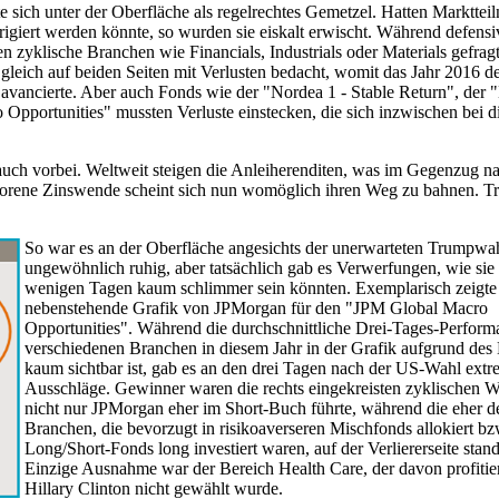
 sich unter der Oberfläche als regelrechtes Gemetzel. Hatten Markttei
igiert werden könnte, so wurden sie eiskalt erwischt. Während defensi
 zyklische Branchen wie Financials, Industrials oder Materials gefrag
gleich auf beiden Seiten mit Verlusten bedacht, womit das Jahr 2016 de
avancierte. Aber auch Fonds wie der "Nordea 1 - Stable Return", der 
portunities" mussten Verluste einstecken, die sich inzwischen bei d
uch vorbei. Weltweit steigen die Anleiherenditen, was im Gegenzug na
chworene Zinswende scheint sich nun womöglich ihren Weg zu bahnen. T
So war es an der Oberfläche angesichts der unerwarteten Trumpwa
ungewöhnlich ruhig, aber tatsächlich gab es Verwerfungen, wie sie 
wenigen Tagen kaum schlimmer sein könnten. Exemplarisch zeigte 
nebenstehende Grafik von JPMorgan für den "JPM Global Macro
Opportunities". Während die durchschnittliche Drei-Tages-Perform
verschiedenen Branchen in diesem Jahr in der Grafik aufgrund des
kaum sichtbar ist, gab es an den drei Tagen nach der US-Wahl ext
Ausschläge. Gewinner waren die rechts eingekreisten zyklischen We
nicht nur JPMorgan eher im Short-Buch führte, während die eher d
Branchen, die bevorzugt in risikoaverseren Mischfonds allokiert bz
Long/Short-Fonds long investiert waren, auf der Verliererseite stan
Einzige Ausnahme war der Bereich Health Care, der davon profitier
Hillary Clinton nicht gewählt wurde.