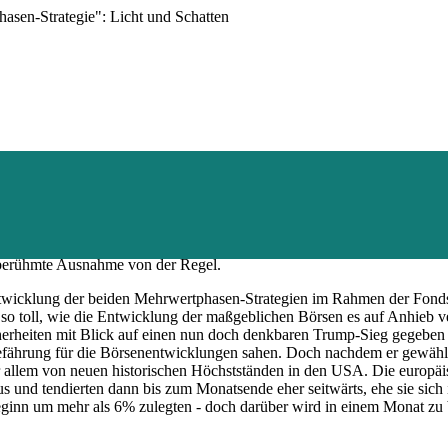
en-Strategie": Licht und Schatten
nen wir uns nur anschließen: "Die Wahrscheinlichkeit des Eintritts eine
Egal ob Brexit, US-Präsidentenwahl oder Italien-Referendum - einzig di
 berühmte Ausnahme von der Regel.
ntwicklung der beiden Mehrwertphasen-Strategien im Rahmen der Fond
o toll, wie die Entwicklung der maßgeblichen Börsen es auf Anhieb 
herheiten mit Blick auf einen nun doch denkbaren Trump-Sieg gegeben 
 Gefährung für die Börsenentwicklungen sahen. Doch nachdem er gewähl
vor allem von neuen historischen Höchstständen in den USA. Die europä
und tendierten dann bis zum Monatsende eher seitwärts, ehe sie sich 
ginn um mehr als 6% zulegten - doch darüber wird in einem Monat zu 