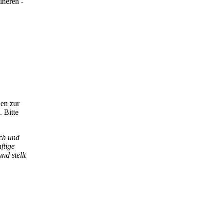
ineren -
nen zur
. Bitte
ich und
ftige
nd stellt