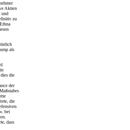
lnehmer
ve Aktien
t und
finitiv zu
"Ethna
iesen
türlich
rump als
hl
in
dies die
ance der
 Maßstabes
reme
rte, die
efensiven
w. bei
den.
te, dass