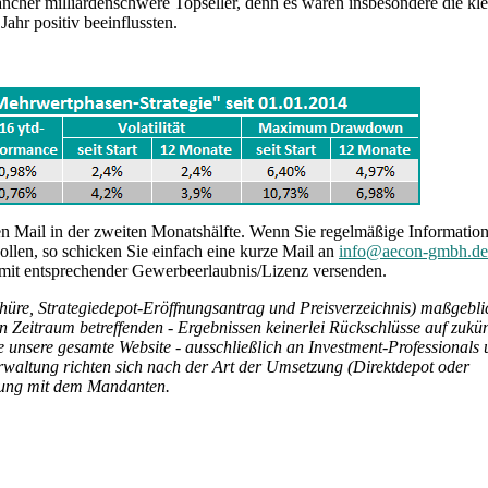
ancher milliardenschwere Topseller, denn es waren insbesondere die kle
ahr positiv beeinflussten.
ren Mail in der zweiten Monatshälfte. Wenn Sie regelmäßige Informatio
len, so schicken Sie einfach eine kurze Mail an
info@aecon-gmbh.de
r mit entsprechender Gewerbeerlaubnis/Lizenz versenden.
schüre, Strategiedepot-Eröffnungsantrag und Preisverzeichnis) maßgebl
n Zeitraum betreffenden - Ergebnissen keinerlei Rückschlüsse auf zukün
e unsere gesamte Website - ausschließlich an Investment-Professionals u
waltung richten sich nach der Art der Umsetzung (Direktdepot oder
arung mit dem Mandanten.