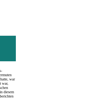
s
e erneut
s-
vermuten
hatte, war
t war,
ischen
in diesem
berichten