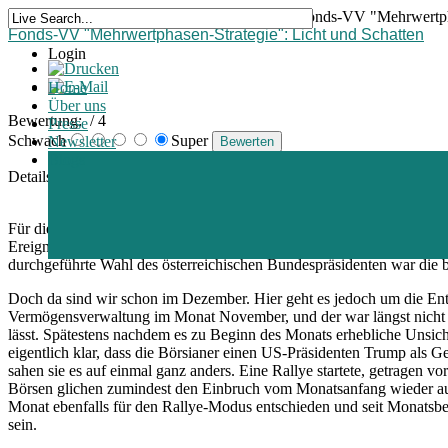
Home >
Blogs >
Fondsinformationen >
Fonds-VV "Mehrwertphas
Fonds-VV "Mehrwertphasen-Strategie": Licht und Schatten
Login
Home
Über uns
Bewertung:
/ 4
Presse
Schwach
Super
Newsletter
Blogs
Details
Erstellt am Samstag, 10. Dezember 2016 07:41
Für die Kollegen von Greiff ist es der Spruch des Jahres und dem kön
Ereignisses steigt umgekehrt proportional zu seiner Erwünschtheit". 
durchgeführte Wahl des österreichischen Bundespräsidenten war die
Doch da sind wir schon im Dezember. Hier geht es jedoch um die E
Vermögensverwaltung im Monat November, und der war längst nicht s
lässt. Spätestens nachdem es zu Beginn des Monats erhebliche Unsic
eigentlich klar, dass die Börsianer einen US-Präsidenten Trump als
sahen sie es auf einmal ganz anders. Eine Rallye startete, getragen 
Börsen glichen zumindest den Einbruch vom Monatsanfang wieder aus 
Monat ebenfalls für den Rallye-Modus entschieden und seit Monatsbe
sein.