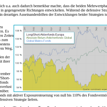
sich u.a. auch dadurch bemerkbar machte, dass die beiden Mehrwertph
n gegengesetzte Richtungen entwickelten. Während die defensive Stra
n derartiges Auseinanderdriften der Entwicklungen beider Strategien is
zu
en. Es
en Zeiten
s zum
estens
tem Weg,
den der
t ihrer
ovember
/Short-
fonds
verlust
nüber.
onds mit aktiver Exposuresteuerung von null bis 110% des Fondsverm
ensiven Strategie liefern.