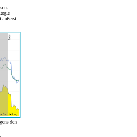
asen-
tegie
t äußerst
ögens den