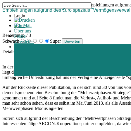
Home >
Blogs >
Marktinformationen >
Empfehlungen aufgrund 
Empfehlungen aufgrund des €uro spezials "Vermögensverwal
Login
Home
Über uns
Bewertung:
/ 3
Presse
Schwach
Super
Newsletter
Blogs
Details
Erstellt am Freitag, 24. April 2015 08:34
In der aktuellen Ausgabe der Monatszeitschrift "€uro" sowie in der
liegt das alljährlich von uns für den Finanzen Verlag aufbereitete "€
umfangreiche Unterstützung hat uns der Verlag eine Anzeigenseite "sp
Auf der Rückseite dieser Publikation, in der sich rund 30 von uns vor
dementsprechend eine Beschreibung der "Mehrwertphasen-Strategie". 
genommen und auf Seite 8 findet man die Verlust-, Aufhol- und Mehr
man sehr schön sehen, dass es selbst im Mai/Juni 2013, als alle Asset
Mehrwertphasen-Modus agierten.
Sofern sich aufgrund der Beschreibung der "Mehrwertphasen-Strategie
Interessenten tätige AECON-Kooperationspartner empfehlen, da wir s