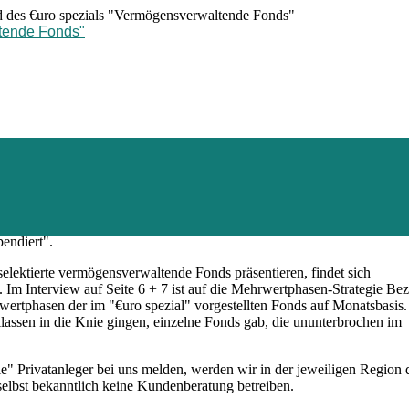
des €uro spezials "Vermögensverwaltende Fonds"
tende Fonds"
 Ausgabe der "€uro am Sonntag", die am bevorstehenden Wochenende ers
uro spezial - Vermögensverwaltende Fonds" bei. Für unsere doch recht
endiert".
selektierte vermögensverwaltende Fonds präsentieren, findet sich
Im Interview auf Seite 6 + 7 ist auf die Mehrwertphasen-Strategie Be
wertphasen der im "€uro spezial" vorgestellten Fonds auf Monatsbasis.
klassen in die Knie gingen, einzelne Fonds gab, die ununterbrochen im
" Privatanleger bei uns melden, werden wir in der jeweiligen Region 
elbst bekanntlich keine Kundenberatung betreiben.