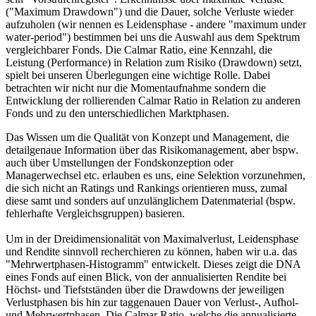
("Maximum Drawdown") und die Dauer, solche Verluste wieder
aufzuholen (wir nennen es Leidensphase - andere "maximum under
water-period") bestimmen bei uns die Auswahl aus dem Spektrum
vergleichbarer Fonds. Die Calmar Ratio, eine Kennzahl, die
Leistung (Performance) in Relation zum Risiko (Drawdown) setzt,
spielt bei unseren Überlegungen eine wichtige Rolle. Dabei
betrachten wir nicht nur die Momentaufnahme sondern die
Entwicklung der rollierenden Calmar Ratio in Relation zu anderen
Fonds und zu den unterschiedlichen Marktphasen.
Das Wissen um die Qualität von Konzept und Management, die
detailgenaue Information über das Risikomanagement, aber bspw.
auch über Umstellungen der Fondskonzeption oder
Managerwechsel etc. erlauben es uns, eine Selektion vorzunehmen,
die sich nicht an Ratings und Rankings orientieren muss, zumal
diese samt und sonders auf unzulänglichem Datenmaterial (bspw.
fehlerhafte Vergleichsgruppen) basieren.
Um in der Dreidimensionalität von Maximalverlust, Leidensphase
und Rendite sinnvoll recherchieren zu können, haben wir u.a. das
"Mehrwertphasen-Histogramm" entwickelt. Dieses zeigt die DNA
eines Fonds auf einen Blick, von der annualisierten Rendite bei
Höchst- und Tiefstständen über die Drawdowns der jeweiligen
Verlustphasen bis hin zur taggenauen Dauer von Verlust-, Aufhol-
und Mehrwertphasen. Die Calmar Ratio, welche die annualisierte